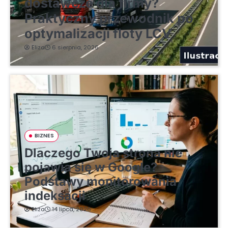
dostawcze dla firmy?
Praktyczny przewodnik po
optymalizacji floty LCV
Eliza
6 sierpnia, 2026
BIZNES
Dlaczego Twoja strona nie
pojawia się w Google?
Podstawy monitorowania
indeksacji
Eliza
14 lipca, 2026