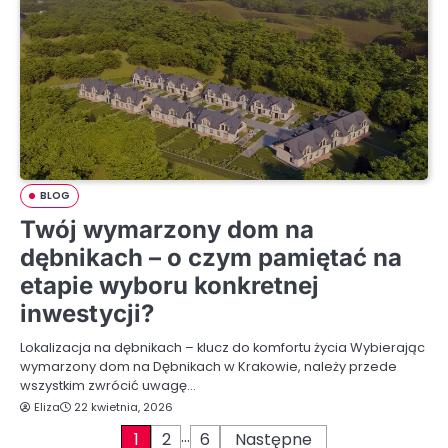
BLOG
Twój wymarzony dom na
dębnikach – o czym pamiętać na
etapie wyboru konkretnej
inwestycji?
Lokalizacja na dębnikach – klucz do komfortu życia Wybierając
wymarzony dom na Dębnikach w Krakowie, należy przede
wszystkim zwrócić uwagę…
Eliza
22 kwietnia, 2026
…
S
1
2
6
Następne