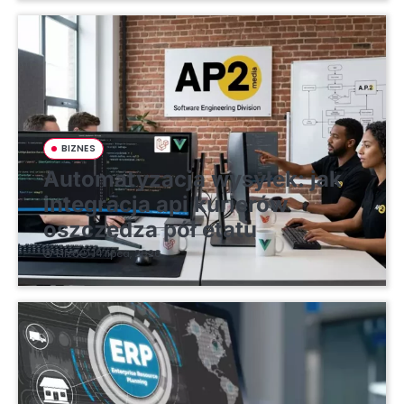
BIZNES
Automatyzacja wysyłek: jak
integracja api kurierów
oszczędza pół etatu
Eliza
14 lipca, 2026