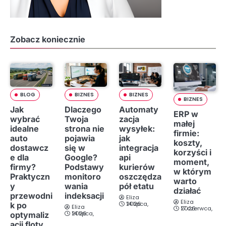
w
p
Zobacz koniecznie
i
s
ó
w
BLOG
BIZNES
BIZNES
BIZNES
Jak
Dlaczego
Automaty
ERP w
wybrać
Twoja
zacja
małej
idealne
strona nie
wysyłek:
firmie:
auto
pojawia
jak
koszty,
dostawcz
się w
integracja
korzyści i
e dla
Google?
api
moment,
firmy?
Podstawy
kurierów
w którym
Praktyczn
monitoro
oszczędza
warto
y
wania
pół etatu
działać
przewodni
indeksacji
Eliza
Eliza
14 lipca, 2026
k po
Eliza
17 czerwca, 2026
14 lipca, 2026
optymaliz
acji floty