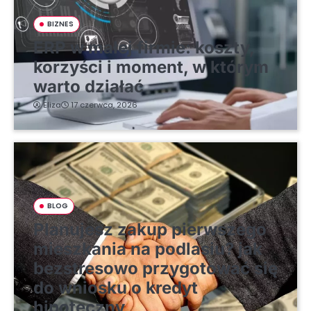
BIZNES
ERP w małej firmie: koszty,
korzyści i moment, w którym
warto działać
Eliza
17 czerwca, 2026
BLOG
Planujesz zakup pierwszego
mieszkania na podlasiu? jak
bezstresowo przygotować się
do wniosku o kredyt
hipoteczny